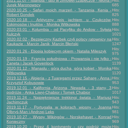
2021.11.07 - Islandia - lato w zimowej czapeczce - Iwona i
Hits:
Jurek Maronowscy
685
2020.10.25 - Safari moich marzeń - Tanzania, Kenia -
Hits:
Robert Gondek
825
2020.10.18 - Arktyczny rejs jachtem u Czukczów,
Hits:
Eskimosów i Inuitów - Monika Witkowska
888
2020.03.01 - Kolumbia - od Pacyfiku do Andow - Sylwia
Hits:
Kulczyk
1021
2020.02.02 - Bezpieczny Kazbek czyli polscy ratownicy na
Hits:
Kaukazie - Marcin Janik, Marcin Błeński
1247
Hits:
2020.01.26 - Etiopia kobiecym okiem - Natalia Mileszyk
975
2020.01.19 - Francja południowa - Prowansja i nie tylko -
Hits:
Żaneta i Jacek Govenlock
1139
2020.01.12 - Manaslu - góra ducha, góra kobiet - Monika
Hits:
Witkowska
1120
2019.12.15 - Algieria - z Tuaregami przez Saharę - Anna i
Hits:
Krzysztof Kobusowie
953
2019.12.01 - Kalifornia, Arizona, Newada - 3 stany, 3
Hits:
podróże - Anka Liwyj-Chabior i Tomek Chabior
1017
2019.11.24 - Najpiękniejsze trekkingi świata - Mariusz
Hits:
Jachimczuk
943
2019.11.17 - Portugalia w kolorach wiosny - Joanna
Hits:
Olbryś-Man i Andrzej Leks
981
2019.10.27 - Wyspy Wikingów - Norskehavet - Konrad
Hits:
Konieczny
969
2019.10.20 - Przez 4 kontynenty - czy podróż może
Hits: