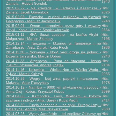
1943
Zambia - Robert Gondek
2015.02.22 - Na krawędzi, w Ladakhu i Kaszmirze -
Hits:
Żaneta i Jacek Govenlock
2026
2015.02.08 - Ekwador – w cieniu wulkanów i na plażach
Hits:
Galapagos - Mariusz Jachimczuk
2248
2015.02.01 - Oman - terenówką przez góry i wąwozy
Hits:
Afryki - Kasia i Marcin Stankiewiczowie
2364
2015.01.11 - RPA, Suazi, Lesotho - na krańcu Afryki -
Hits:
Małgorzata i Marcin Złomscy
2195
2014.12.14 - Tanzania – Mzungu w Tanganice i na
Hits:
Zanzibarze - Ania, Darek i Kuba Piech
1986
2014.11.30 - Norwegia - Norð vegr droga na północ -
Hits:
Bożena Jarzyńska, Marcin Dobas
2248
2014.11.23 - Argentyna – Puna de Atacama - Iwona
Hits:
„Szumi” Szumacher, Andrzej Piątek
2184
2014.11.16 - Kolumbia – Wielka Noc za Wielką Wodą -
Hits:
Sylwia i Marek Kulczyk
2035
2014.10.26 - Węgry - kraj wina, papryki i marcepanu -
Hits:
Malwina i Artur Flaczyńscy
1978
2014.10.19 - Namibia – 9000 km afrykańskiej przygody -
Hits:
Anna Olej - Kobus, Krzysztof Kobus
2599
2014.04.06 - Kambodża, Laos, Wietnam w kolorze
Hits:
szafranu i indygo - Ania, Darek i Kuba Piech
2414
2014.03.30 - Turcja Zachodnia – na styku Europy i Azji -
Hits:
Katarzyna i Andrzej Mazurkiewiczowie
2580
2014.03.23 - Wyspy Japońskie – od tropików Okinawy po
Hits: