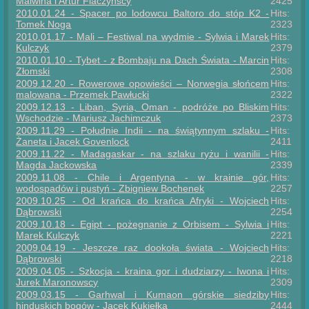
Malwina i Artur Flaczyńscy
2425
2010.01.24 - Spacer po lodowcu Baltoro do stóp K2 -
Hits:
Tomek Noga
2323
2010.01.17 - Mali – Festiwal na wydmie - Sylwia i Marek
Hits:
Kulczyk
2379
2010.01.10 - Tybet - z Bombaju na Dach Świata - Marcin
Hits:
Złomski
2308
2009.12.20 - Rowerowe opowieści – Norwegia słońcem
Hits:
malowana - Przemek Pawłucki
2322
2009.12.13 - Liban, Syria, Oman - podróże po Bliskim
Hits:
Wschodzie - Mariusz Jachimczuk
2373
2009.11.29 - Południe Indii - na świątynnym szlaku -
Hits:
Żaneta i Jacek Govenlock
2411
2009.11.22 - Madagaskar - na szlaku ryżu i wanilii -
Hits:
Magda Jackowska
2339
2009.11.08 - Chile i Argentyna - w krainie gór,
Hits:
wodospadów i pustyń - Zbigniew Bochenek
2257
2009.10.25 - Od krańca do krańca Afryki - Wojciech
Hits:
Dąbrowski
2254
2009.10.18 - Egipt - pożegnanie z Orbisem - Sylwia i
Hits:
Marek Kulczyk
2221
2009.04.19 - Jeszcze raz dookoła świata - Wojciech
Hits:
Dąbrowski
2218
2009.04.05 - Szkocja - kraina gor i dudziarzy - Iwona i
Hits:
Jurek Maronowscy
2309
2009.03.15 - Garhwal i Kumaon górskie siedziby
Hits:
hinduskich bogów - Jacek Kukiełka
2444