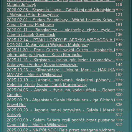
Magda Jończyk
119
2026.02.08 - Słowenia i Istria - Górski raj nad Adriatykiem
Hits:
- Malwina i Artur Flaczyńscy
121
2026.02.01 - Sudan Południowy - Wśród Łowców Krów -
Hits:
Anna i Dariusz Piechowie
161
2026.01.11 - Bangladesz - nieznośny ciężar życia -
Hits:
Żaneta i Jacek Govenlock
136
2025.12.14 - PTAKI I GORYLE. AFRYKA WSCHODNIA I
Hits:
KONGO - Małgorzata i Wojciech Małolepszy
146
2025.11.30 - Peru: Cuzco i wokół Cuzco - inspiracje i
Hits:
informacje praktyczne - Kasia Biernacka
129
2025.11.16 - Kirgistan - kraina gór jezior i nomadów -
Hits:
Katarzyna i Andrzej Mazurkiewiczowie
144
2025.10.26 - Kilimandżaro i Mount Meru - HAKUNA
Hits:
MATATA! - Monika Witkowska
162
2025.10.19 - Laponia malowana światłami północy -
Hits:
Helenka, Zosia, Iwona i Jurek Maronowscy
186
2025.04.06 - Angola - życie na końcu Afryki - Robert
Hits:
Gondek
300
2025.03.30 - Afganistan Cienie Hindukuszu - Iga Cichoń i
Hits:
Paweł Rut
336
2025.03.23 - Japonia mniej oczywista - Sylwia i Marek
Hits:
Kulczyk
312
2025.03.09 - Salam Sahara czyli podróż przez pustynny
Hits:
Czad i Libię - Monika Witkowska
312
2025.03.02 - NA PÓŁNOC! Rejs przez smagane wichrem