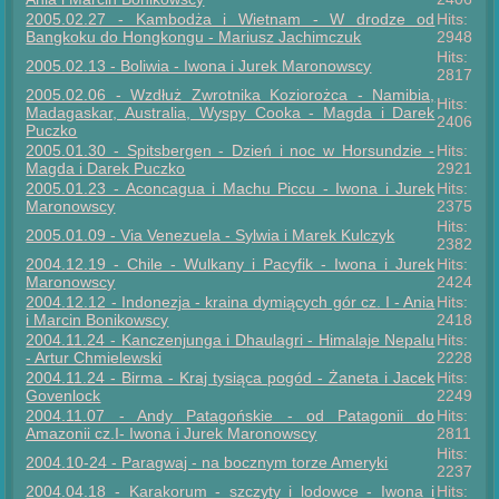
2005.02.27 - Kambodża i Wietnam - W drodze od
Hits:
Bangkoku do Hongkongu - Mariusz Jachimczuk
2948
Hits:
2005.02.13 - Boliwia - Iwona i Jurek Maronowscy
2817
2005.02.06 - Wzdłuż Zwrotnika Koziorożca - Namibia,
Hits:
Madagaskar, Australia, Wyspy Cooka - Magda i Darek
2406
Puczko
2005.01.30 - Spitsbergen - Dzień i noc w Horsundzie -
Hits:
Magda i Darek Puczko
2921
2005.01.23 - Aconcagua i Machu Piccu - Iwona i Jurek
Hits:
Maronowscy
2375
Hits:
2005.01.09 - Via Venezuela - Sylwia i Marek Kulczyk
2382
2004.12.19 - Chile - Wulkany i Pacyfik - Iwona i Jurek
Hits:
Maronowscy
2424
2004.12.12 - Indonezja - kraina dymiących gór cz. I - Ania
Hits:
i Marcin Bonikowscy
2418
2004.11.24 - Kanczenjunga i Dhaulagri - Himalaje Nepalu
Hits:
- Artur Chmielewski
2228
2004.11.24 - Birma - Kraj tysiąca pogód - Żaneta i Jacek
Hits:
Govenlock
2249
2004.11.07 - Andy Patagońskie - od Patagonii do
Hits:
Amazonii cz.I- Iwona i Jurek Maronowscy
2811
Hits:
2004.10-24 - Paragwaj - na bocznym torze Ameryki
2237
2004.04.18 - Karakorum - szczyty i lodowce - Iwona i
Hits: