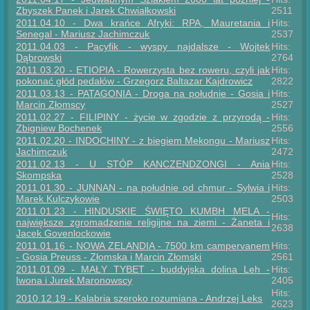
Zbyszek Panek i Jarek Chwiałkowski
2511
2011.04.10 - Dwa krańce Afryki: RPA, Mauretania i
Hits:
Senegal - Mariusz Jachimczuk
2537
2011.04.03 - Pacyfik - wyspy najdalsze - Wojtek
Hits:
Dąbrowski
2764
2011.03.20 - ETIOPIA - Rowerzysta bez roweru, czyli jak
Hits:
pokonać głód pedałów - Grzegorz Baltazar Kajdrowicz
2822
2011.03.13 - PATAGONIA - Droga na południe - Gosia i
Hits:
Marcin Złomscy
2527
2011.02.27 - FILIPINY - życie w zgodzie z przyrodą -
Hits:
Zbigniew Bochenek
2556
2011.02.20 - INDOCHINY - z biegiem Mekongu - Mariusz
Hits:
Jachimczuk
2472
2011.02.13 - U STÓP KANCZENDZONGI - Ania
Hits:
Skompska
2528
2011.01.30 - JUNNAN - na południe od chmur - Sylwia i
Hits:
Marek Kulczykowie
2503
2011.01.23 - HINDUSKIE ŚWIĘTO KUMBH MELA -
Hits:
największe zgromadzenie religijne na ziemi - Żaneta i
2638
Jacek Govenlockowie
2011.01.16 - NOWA ZELANDIA - 7500 km campervanem
Hits:
- Gosia Preuss - Złomska i Marcin Złomski
2561
2011.01.09 - MAŁY TYBET - buddyjska dolina Leh -
Hits:
Iwona i Jurek Maronowscy
2405
Hits:
2010.12.19 - Kalabria szeroko rozumiana - Andrzej Leks
2623