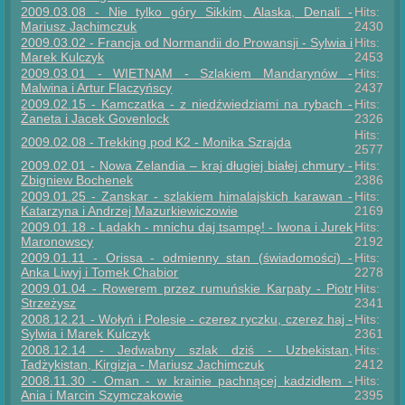
2009.03.08 - Nie tylko góry Sikkim, Alaska, Denali -
Hits:
Mariusz Jachimczuk
2430
2009.03.02 - Francja od Normandii do Prowansji - Sylwia i
Hits:
Marek Kulczyk
2453
2009.03.01 - WIETNAM - Szlakiem Mandarynów -
Hits:
Malwina i Artur Flaczyńscy
2437
2009.02.15 - Kamczatka - z niedźwiedziami na rybach -
Hits:
Żaneta i Jacek Govenlock
2326
Hits:
2009.02.08 - Trekking pod K2 - Monika Szrajda
2577
2009.02.01 - Nowa Zelandia – kraj długiej białej chmury -
Hits:
Zbigniew Bochenek
2386
2009.01.25 - Zanskar - szlakiem himalajskich karawan -
Hits:
Katarzyna i Andrzej Mazurkiewiczowie
2169
2009.01.18 - Ladakh - mnichu daj tsampę! - Iwona i Jurek
Hits:
Maronowscy
2192
2009.01.11 - Orissa - odmienny stan (świadomości) -
Hits:
Anka Liwyj i Tomek Chabior
2278
2009.01.04 - Rowerem przez rumuńskie Karpaty - Piotr
Hits:
Strzeżysz
2341
2008.12.21 - Wołyń i Polesie - czerez ryczku, czerez haj -
Hits:
Sylwia i Marek Kulczyk
2361
2008.12.14 - Jedwabny szlak dziś - Uzbekistan,
Hits:
Tadżykistan, Kirgizja - Mariusz Jachimczuk
2412
2008.11.30 - Oman - w krainie pachnącej kadzidłem -
Hits:
Ania i Marcin Szymczakowie
2395