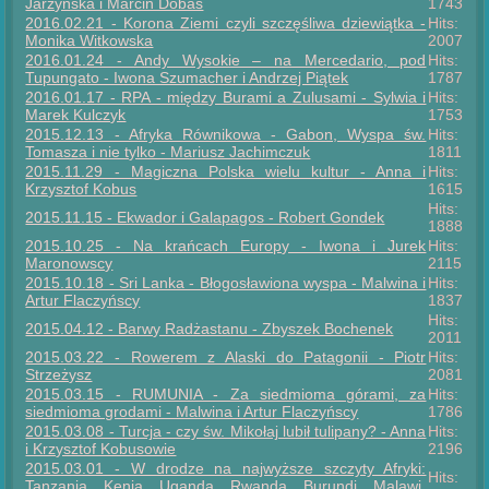
Jarzyńska i Marcin Dobas
1743
2016.02.21 - Korona Ziemi czyli szczęśliwa dziewiątka -
Hits:
Monika Witkowska
2007
2016.01.24 - Andy Wysokie – na Mercedario, pod
Hits:
Tupungato - Iwona Szumacher i Andrzej Piątek
1787
2016.01.17 - RPA - między Burami a Zulusami - Sylwia i
Hits:
Marek Kulczyk
1753
2015.12.13 - Afryka Równikowa - Gabon, Wyspa św.
Hits:
Tomasza i nie tylko - Mariusz Jachimczuk
1811
2015.11.29 - Magiczna Polska wielu kultur - Anna i
Hits:
Krzysztof Kobus
1615
Hits:
2015.11.15 - Ekwador i Galapagos - Robert Gondek
1888
2015.10.25 - Na krańcach Europy - Iwona i Jurek
Hits:
Maronowscy
2115
2015.10.18 - Sri Lanka - Błogosławiona wyspa - Malwina i
Hits:
Artur Flaczyńscy
1837
Hits:
2015.04.12 - Barwy Radżastanu - Zbyszek Bochenek
2011
2015.03.22 - Rowerem z Alaski do Patagonii - Piotr
Hits:
Strzeżysz
2081
2015.03.15 - RUMUNIA - Za siedmioma górami, za
Hits:
siedmioma grodami - Malwina i Artur Flaczyńscy
1786
2015.03.08 - Turcja - czy św. Mikołaj lubił tulipany? - Anna
Hits:
i Krzysztof Kobusowie
2196
2015.03.01 - W drodze na najwyższe szczyty Afryki:
Hits:
Tanzania, Kenia, Uganda, Rwanda, Burundi, Malawi,