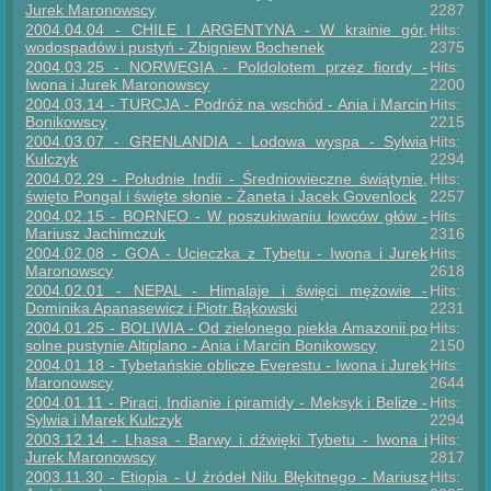
Jurek Maronowscy
2287
2004.04.04 - CHILE I ARGENTYNA - W krainie gór,
Hits:
wodospadów i pustyń - Zbigniew Bochenek
2375
2004.03.25 - NORWEGIA - Poldolotem przez fiordy -
Hits:
Iwona i Jurek Maronowscy
2200
2004.03.14 - TURCJA - Podróż na wschód - Ania i Marcin
Hits:
Bonikowscy
2215
2004.03.07 - GRENLANDIA - Lodowa wyspa - Sylwia
Hits:
Kulczyk
2294
2004.02.29 - Południe Indii - Średniowieczne świątynie,
Hits:
święto Pongal i święte słonie - Żaneta i Jacek Govenlock
2257
2004.02.15 - BORNEO - W poszukiwaniu łowców głów -
Hits:
Mariusz Jachimczuk
2316
2004.02.08 - GOA - Ucieczka z Tybetu - Iwona i Jurek
Hits:
Maronowscy
2618
2004.02.01 - NEPAL - Himalaje i święci mężowie -
Hits:
Dominika Apanasewicz i Piotr Bąkowski
2231
2004.01.25 - BOLIWIA - Od zielonego piekła Amazonii po
Hits:
solne pustynie Altiplano - Ania i Marcin Bonikowscy
2150
2004.01.18 - Tybetańskie oblicze Everestu - Iwona i Jurek
Hits:
Maronowscy
2644
2004.01.11 - Piraci, Indianie i piramidy - Meksyk i Belize -
Hits:
Sylwia i Marek Kulczyk
2294
2003.12.14 - Lhasa - Barwy i dźwięki Tybetu - Iwona i
Hits:
Jurek Maronowscy
2817
2003.11.30 - Etiopia - U źródeł Nilu Błękitnego - Mariusz
Hits: