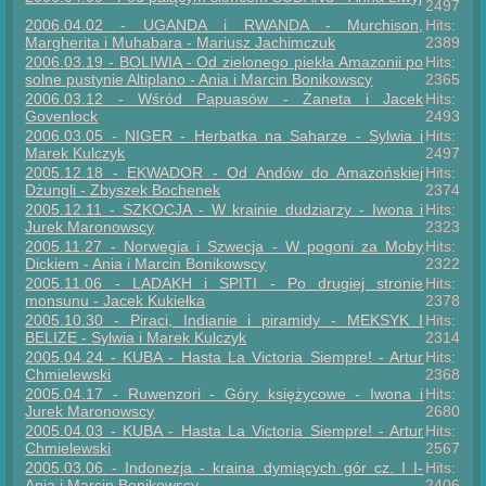
2497
2006.04.02 - UGANDA i RWANDA - Murchison,
Hits:
Margherita i Muhabara - Mariusz Jachimczuk
2389
2006.03.19 - BOLIWIA - Od zielonego piekła Amazonii po
Hits:
solne pustynie Altiplano - Ania i Marcin Bonikowscy
2365
2006.03.12 - Wśród Papuasów - Żaneta i Jacek
Hits:
Govenlock
2493
2006.03.05 - NIGER - Herbatka na Saharze - Sylwia i
Hits:
Marek Kulczyk
2497
2005.12.18 - EKWADOR - Od Andów do Amazońskiej
Hits:
Dżungli - Zbyszek Bochenek
2374
2005.12.11 - SZKOCJA - W krainie dudziarzy - Iwona i
Hits:
Jurek Maronowscy
2323
2005.11.27 - Norwegia i Szwecja - W pogoni za Moby
Hits:
Dickiem - Ania i Marcin Bonikowscy
2322
2005.11.06 - LADAKH i SPITI - Po drugiej stronie
Hits:
monsunu - Jacek Kukiełka
2378
2005.10.30 - Piraci, Indianie i piramidy - MEKSYK I
Hits:
BELIZE - Sylwia i Marek Kulczyk
2314
2005.04.24 - KUBA - Hasta La Victoria Siempre! - Artur
Hits:
Chmielewski
2368
2005.04.17 - Ruwenzori - Góry księżycowe - Iwona i
Hits:
Jurek Maronowscy
2680
2005.04.03 - KUBA - Hasta La Victoria Siempre! - Artur
Hits:
Chmielewski
2567
2005.03.06 - Indonezja - kraina dymiących gór cz. I I-
Hits:
Ania i Marcin Bonikowscy
2406