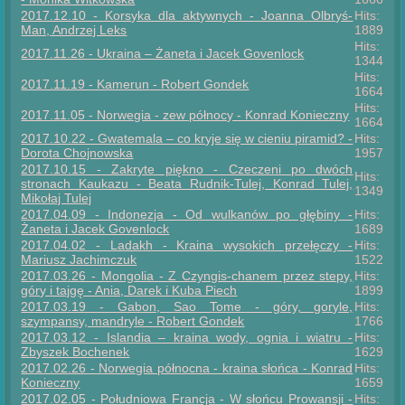
2017.12.10 - Korsyka dla aktywnych - Joanna Olbryś-
Hits:
Man, Andrzej Leks
1889
Hits:
2017.11.26 - Ukraina – Żaneta i Jacek Govenlock
1344
Hits:
2017.11.19 - Kamerun - Robert Gondek
1664
Hits:
2017.11.05 - Norwegia - zew północy - Konrad Konieczny
1664
2017.10.22 - Gwatemala – co kryje się w cieniu piramid? -
Hits:
Dorota Chojnowska
1957
2017.10.15 - Zakryte piękno - Czeczeni po dwóch
Hits:
stronach Kaukazu - Beata Rudnik-Tulej, Konrad Tulej,
1349
Mikołaj Tulej
2017.04.09 - Indonezja - Od wulkanów po głębiny -
Hits:
Żaneta i Jacek Govenlock
1689
2017.04.02 - Ladakh - Kraina wysokich przełęczy -
Hits:
Mariusz Jachimczuk
1522
2017.03.26 - Mongolia - Z Czyngis-chanem przez stepy,
Hits:
góry i tajgę - Ania, Darek i Kuba Piech
1899
2017.03.19 - Gabon, Sao Tome - góry, goryle,
Hits:
szympansy, mandryle - Robert Gondek
1766
2017.03.12 - Islandia – kraina wody, ognia i wiatru -
Hits:
Zbyszek Bochenek
1629
2017.02.26 - Norwegia północna - kraina słońca - Konrad
Hits:
Konieczny
1659
2017.02.05 - Południowa Francja - W słońcu Prowansji -
Hits: