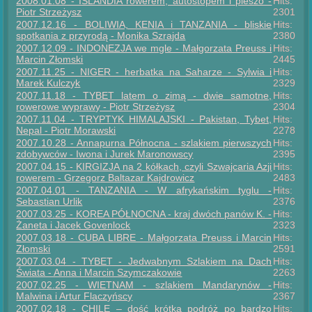
2008.01.08 - ISLANDIA rowerem, autostopem i pieszo -
Hits:
Piotr Strzeżysz
2301
2007.12.16 - BOLIWIA, KENIA i TANZANIA - bliskie
Hits:
spotkania z przyrodą - Monika Szrajda
2380
2007.12.09 - INDONEZJA we mgle - Małgorzata Preuss i
Hits:
Marcin Złomski
2445
2007.11.25 - NIGER - herbatka na Saharze - Sylwia i
Hits:
Marek Kulczyk
2329
2007.11.18 - TYBET latem o zimą - dwie samotne,
Hits:
rowerowe wyprawy - Piotr Strzeżysz
2304
2007.11.04 - TRYPTYK HIMALAJSKI - Pakistan, Tybet,
Hits:
Nepal - Piotr Morawski
2278
2007.10.28 - Annapurna Północna - szlakiem pierwszych
Hits:
zdobywców - Iwona i Jurek Maronowscy
2395
2007.04.15 - KIRGIZJA na 2 kółkach, czyli Szwajcaria Azji
Hits:
rowerem - Grzegorz Baltazar Kajdrowicz
2483
2007.04.01 - TANZANIA - W afrykańskim tyglu -
Hits:
Sebastian Urlik
2376
2007.03.25 - KOREA PÓŁNOCNA - kraj dwóch panów K. -
Hits:
Żaneta i Jacek Govenlock
2323
2007.03.18 - CUBA LIBRE - Małgorzata Preuss i Marcin
Hits:
Złomski
2591
2007.03.04 - TYBET - Jedwabnym Szlakiem na Dach
Hits:
Świata - Anna i Marcin Szymczakowie
2263
2007.02.25 - WIETNAM - szlakiem Mandarynów -
Hits:
Malwina i Artur Flaczyńscy
2367
2007.02.18 - CHILE – dość krótka podróż po bardzo
Hits: