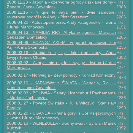
2008.11.23 - Japonia - czerwone ogrody i szklane domy -
Hits:
Żaneta i Jacek Govenlock
2308
2008.11.16 - Y que te vaya bien - dwie samotne,
Hits:
rowerowe podróże w Andy - Piotr Strzeżysz
2206
2008.04.20 - Autostopem przez Andy Patagońskie - Iwona
Hits:
i Jurek Maronowscy
2191
2008.04.13 - NAMIBIA, RPA - Afryka w pigułce - Marysia i
Hits:
Sebastian Domżalscy
2265
2008.04.06 - POZA SZLAKIEM - w górach postsowieckiej
Hits:
Azji - Anna Skompska
2236
2008.03.16 - Arabia Felix, czyli daleko od szosy - Anna
Hits:
Liwyj i Tomek Chabior
2352
2008.03.02 - Azory - nie psy lecz wyspy - Iwona i Jurek
Hits:
Maronowscy
2274
Hits:
2008.02.17 - Norwegia - Zew północy - Konrad Konieczny
2473
2008.02.10 - KARNAWAŁY ŚWIATA - Wenecja, Rio... -
Hits:
Żaneta i Jacek Govenlock
2276
2008.02.03 - BOLIWIA - Salary, Licancabur i Pachamama
Hits:
- Mariusz Jachimczuk
2286
2008.01.27 - Powrót Świstaka - Julia Witczuk i Stanisław
Hits:
Pagacz
2299
2008.01.20 - UGANDA - kraina goryli i Gór Księżycowych
Hits:
- Iwona i Jurek Maronowscy
2234
2008.01.13 - WENEZUELA - wodny świat - Sylwia i Marek
Hits:
Kulczyk
2352