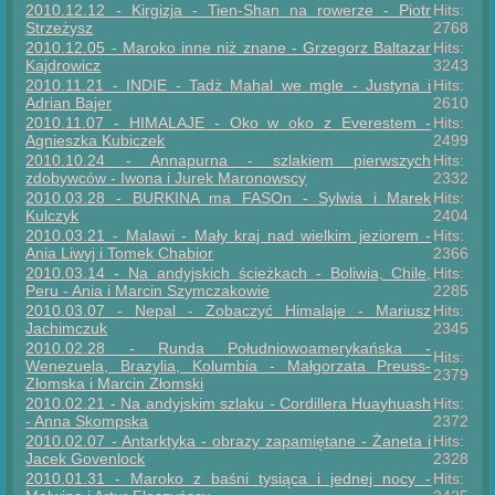
2010.12.12 - Kirgizja - Tien-Shan na rowerze - Piotr
Hits:
Strzeżysz
2768
2010.12.05 - Maroko inne niż znane - Grzegorz Baltazar
Hits:
Kajdrowicz
3243
2010.11.21 - INDIE - Tadż Mahal we mgle - Justyna i
Hits:
Adrian Bajer
2610
2010.11.07 - HIMALAJE - Oko w oko z Everestem -
Hits:
Agnieszka Kubiczek
2499
2010.10.24 - Annapurna - szlakiem pierwszych
Hits:
zdobywców - Iwona i Jurek Maronowscy
2332
2010.03.28 - BURKINA ma FASOn - Sylwia i Marek
Hits:
Kulczyk
2404
2010.03.21 - Malawi - Mały kraj nad wielkim jeziorem -
Hits:
Ania Liwyj i Tomek Chabior
2366
2010.03.14 - Na andyjskich ścieżkach - Boliwia, Chile,
Hits:
Peru - Ania i Marcin Szymczakowie
2285
2010.03.07 - Nepal - Zobaczyć Himalaje - Mariusz
Hits:
Jachimczuk
2345
2010.02.28 - Runda Południowoamerykańska -
Hits:
Wenezuela, Brazylia, Kolumbia - Małgorzata Preuss-
2379
Złomska i Marcin Złomski
2010.02.21 - Na andyjskim szlaku - Cordillera Huayhuash
Hits:
- Anna Skompska
2372
2010.02.07 - Antarktyka - obrazy zapamiętane - Żaneta i
Hits:
Jacek Govenlock
2328
2010.01.31 - Maroko z baśni tysiąca i jednej nocy -
Hits: