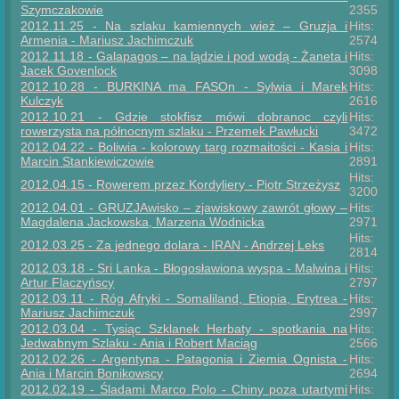
Szymczakowie
2355
2012.11.25 - Na szlaku kamiennych wież – Gruzja i
Hits:
Armenia - Mariusz Jachimczuk
2574
2012.11.18 - Galapagos – na lądzie i pod wodą - Żaneta i
Hits:
Jacek Govenlock
3098
2012.10.28 - BURKINA ma FASOn - Sylwia i Marek
Hits:
Kulczyk
2616
2012.10.21 - Gdzie stokfisz mówi dobranoc czyli
Hits:
rowerzysta na północnym szlaku - Przemek Pawłucki
3472
2012.04.22 - Boliwia - kolorowy targ rozmaitości - Kasia i
Hits:
Marcin Stankiewiczowie
2891
Hits:
2012.04.15 - Rowerem przez Kordyliery - Piotr Strzeżysz
3200
2012.04.01 - GRUZJAwisko – zjawiskowy zawrót głowy –
Hits:
Magdalena Jackowska, Marzena Wodnicka
2971
Hits:
2012.03.25 - Za jednego dolara - IRAN - Andrzej Leks
2814
2012.03.18 - Sri Lanka - Błogosławiona wyspa - Malwina i
Hits:
Artur Flaczyńscy
2797
2012.03.11 - Róg Afryki - Somaliland, Etiopia, Erytrea -
Hits:
Mariusz Jachimczuk
2997
2012.03.04 - Tysiąc Szklanek Herbaty - spotkania na
Hits:
Jedwabnym Szlaku - Ania i Robert Maciąg
2566
2012.02.26 - Argentyna - Patagonia i Ziemia Ognista -
Hits:
Ania i Marcin Bonikowscy
2694
2012.02.19 - Śladami Marco Polo - Chiny poza utartymi
Hits: