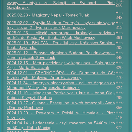
Hits:
wyspy Atlantyku ze Szkocji na Svalbard - Piotr
268
Gawlikowski
Hits:
2025.02.23 - Magiczny Nepal - Tomek Tułak
342
2025.02.02 - Sycylia Madera Teneryfa - były sobie wyspy
Hits:
trzy - sezon 2 - Iwona i Jurek Maronowscy
313
2025.01.26 - Miłość, szmaragd i krokodyl - rodzinna
Hits:
podróż do Kostaryki - Beata i Witek Muchowscy
361
2025.01.19 - BHUTAN - Druk Jul, czyli Królestwo Smoka -
Hits:
Beata Jaworska
293
2025.01.12 - Barwne plemiona Sudanu Południowego -
Hits:
Żaneta i Jacek Govenlock
345
2024.12.15 - Metr pięćdziesiąt w kapeluszu - Solo przez
Hits:
Azję - Marta Błaszczak
320
2024.12.01 - CZARNOGÓRA - Od Durmitoru do Gór
Hits:
Przeklętych - Malwina i Artur Flaczyńscy
270
2024.11.24 - Ameryka nieoczywista - od Los Angeles do
Hits:
Monument Valley - Agnieszka Kubiczek
324
2024.11.10 - Magiczna Polska wielu kultur - Anna Olej-
Hits:
Kobus i Krzysztof Kobus
299
2024.10.27 - Gujana - Essequibo, u wrót Amazonii - Anna
Hits:
i Dariusz Piechowie
356
2024.10.20 - Rowerem z Polski w Himalaje - Piotr
Hits:
Strzeżysz
415
2024.04.14 - Ladaczenie - czyli rowerem na 5440m i to
Hits:
na 50tkę - Robb Maciąg
372