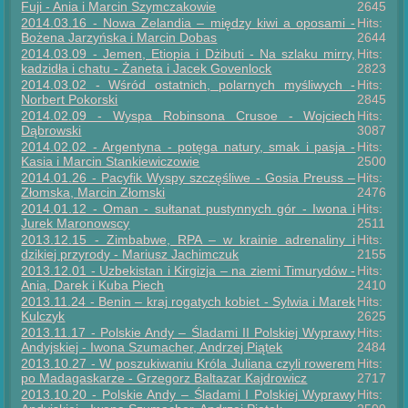
Fuji - Ania i Marcin Szymczakowie
2645
2014.03.16 - Nowa Zelandia – między kiwi a oposami -
Hits:
Bożena Jarzyńska i Marcin Dobas
2644
2014.03.09 - Jemen, Etiopia i Dżibuti - Na szlaku mirry,
Hits:
kadzidła i chatu - Żaneta i Jacek Govenlock
2823
2014.03.02 - Wśród ostatnich, polarnych myśliwych -
Hits:
Norbert Pokorski
2845
2014.02.09 - Wyspa Robinsona Crusoe - Wojciech
Hits:
Dąbrowski
3087
2014.02.02 - Argentyna - potęga natury, smak i pasja -
Hits:
Kasia i Marcin Stankiewiczowie
2500
2014.01.26 - Pacyfik Wyspy szczęśliwe - Gosia Preuss –
Hits:
Złomska, Marcin Złomski
2476
2014.01.12 - Oman - sułtanat pustynnych gór - Iwona i
Hits:
Jurek Maronowscy
2511
2013.12.15 - Zimbabwe, RPA – w krainie adrenaliny i
Hits:
dzikiej przyrody - Mariusz Jachimczuk
2155
2013.12.01 - Uzbekistan i Kirgizja – na ziemi Timurydów -
Hits:
Ania, Darek i Kuba Piech
2410
2013.11.24 - Benin – kraj rogatych kobiet - Sylwia i Marek
Hits:
Kulczyk
2625
2013.11.17 - Polskie Andy – Śladami II Polskiej Wyprawy
Hits:
Andyjskiej - Iwona Szumacher, Andrzej Piątek
2484
2013.10.27 - W poszukiwaniu Króla Juliana czyli rowerem
Hits:
po Madagaskarze - Grzegorz Baltazar Kajdrowicz
2717
2013.10.20 - Polskie Andy – Śladami I Polskiej Wyprawy
Hits: