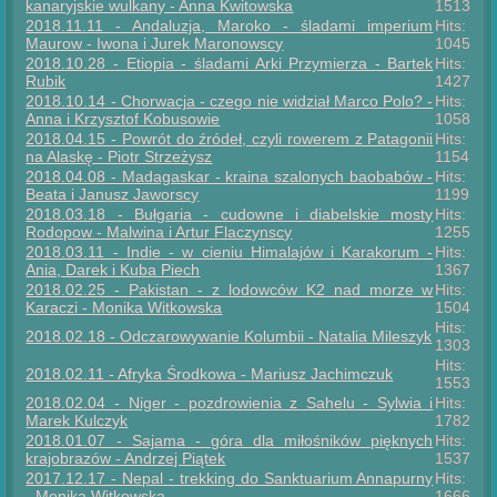
kanaryjskie wulkany - Anna Kwitowska
1513
2018.11.11 - Andaluzja, Maroko - śladami imperium
Hits:
Maurow - Iwona i Jurek Maronowscy
1045
2018.10.28 - Etiopia - śladami Arki Przymierza - Bartek
Hits:
Rubik
1427
2018.10.14 - Chorwacja - czego nie widział Marco Polo? -
Hits:
Anna i Krzysztof Kobusowie
1058
2018.04.15 - Powrót do źródeł, czyli rowerem z Patagonii
Hits:
na Alaskę - Piotr Strzeżysz
1154
2018.04.08 - Madagaskar - kraina szalonych baobabów -
Hits:
Beata i Janusz Jaworscy
1199
2018.03.18 - Bułgaria - cudowne i diabelskie mosty
Hits:
Rodopow - Malwina i Artur Flaczynscy
1255
2018.03.11 - Indie - w cieniu Himalajów i Karakorum -
Hits:
Ania, Darek i Kuba Piech
1367
2018.02.25 - Pakistan - z lodowców K2 nad morze w
Hits:
Karaczi - Monika Witkowska
1504
Hits:
2018.02.18 - Odczarowywanie Kolumbii - Natalia Mileszyk
1303
Hits:
2018.02.11 - Afryka Środkowa - Mariusz Jachimczuk
1553
2018.02.04 - Niger - pozdrowienia z Sahelu - Sylwia i
Hits:
Marek Kulczyk
1782
2018.01.07 - Sajama - góra dla miłośników pięknych
Hits:
krajobrazów - Andrzej Piątek
1537
2017.12.17 - Nepal - trekking do Sanktuarium Annapurny
Hits:
- Monika Witkowska
1666