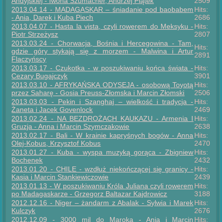
Andyjskiej - Iwona Szumacher, Andrzej Piątek
2509
2013.04.14 - MADAGASKAR – śniadanie pod baobabem
Hits:
- Ania, Darek i Kuba Piech
2686
2013.04.07 - Hasta la vista, czyli rowerem do Meksyku -
Hits:
Piotr Strzeżysz
2807
2013.03.24 - Chorwacja, Bośnia i Hercegowina - Tam,
Hits:
gdzie góry stykają się z morzem - Malwina i Artur
2891
Flaczyńscy
2013.03.17 - Czukotka - w poszukiwaniu końca świata -
Hits:
Cezary Bugajczyk
3901
2013.03.10 - AFRYKAŃSKA ODYSEJA - osobową Toyotą
Hits:
przez Saharę - Gosia Preuss-Złomska i Marcin Złomski
2506
2013.03.03 - Pekin i Szanghaj – wielkość i tradycja -
Hits:
Żaneta i Jacek Govenlock
2469
2013.02.24 - NA BEZDROŻACH KAUKAZU - Armenia I
Hits:
Gruzja - Anna i Marcin Szymczakowie
2638
2013.02.17 - Bali - W krainie kapryśnych bogów - Anna
Hits:
Olej-Kobus, Krzysztof Kobus
2470
2013.01.27 - Kuba - wyspa muzyką gorąca - Zbigniew
Hits:
Bochenek
2432
2013.01.20 - CHILE - wzdłuż niekończącej się granicy -
Hits:
Kasia i Marcin Stankiewiczowie
2439
2013.01.13 - W poszukiwaniu Króla Juliana czyli rowerem
Hits:
po Madagaskarze - Grzegorz Baltazar Kajdrowicz
3188
2012.12.16 - Niger – żandarm z Abalak - Sylwia i Marek
Hits:
Kulczyk
2676
2012.12.09 - 3000 mil do Maroka - Ania i Marcin
Hits: