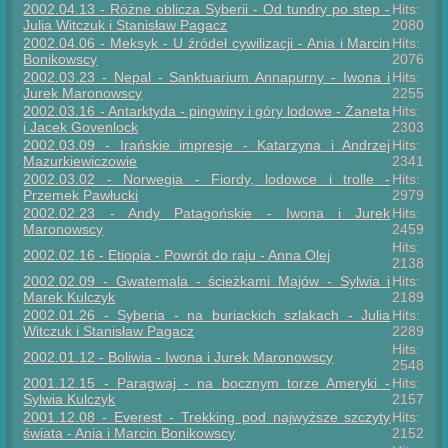
2002.04.13 - Różne oblicza Syberii - Od tundry po step -
Hits:
Julia Witczuk i Stanisław Pagacz
2080
2002.04.06 - Meksyk - U źródeł cywilizacji - Ania i Marcin
Hits:
Bonikowscy
2076
2002.03.23 - Nepal - Sanktuarium Annapurny - Iwona i
Hits:
Jurek Maronowscy
2255
2002.03.16 - Antarktyda - pingwiny i góry lodowe - Żaneta
Hits:
i Jacek Govenlock
2303
2002.03.09 - Irańskie impresje - Katarzyna i Andrzej
Hits:
Mazurkiewiczowie
2341
2002.03.02 - Norwegia - Fiordy, lodowce i trolle -
Hits:
Przemek Pawłucki
2979
2002.02.23 - Andy Patagońskie - Iwona i Jurek
Hits:
Maronowscy
2459
Hits:
2002.02.16 - Etiopia - Powrót do raju - Anna Olej
2138
2002.02.09 - Gwatemala - ścieżkami Majów - Sylwia i
Hits:
Marek Kulczyk
2189
2002.01.26 - Syberia - na buriackich szlakach - Julia
Hits:
Witczuk i Stanisław Pagacz
2289
Hits:
2002.01.12 - Boliwia - Iwona i Jurek Maronowscy
2548
2001.12.15 - Paragwaj - na bocznym torze Ameryki -
Hits:
Sylwia Kulczyk
2157
2001.12.08 - Everest - Trekking pod najwyższe szczyty
Hits:
świata - Ania i Marcin Bonikowscy
2152