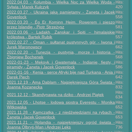
2022.04.03 - Kolumbia - Wielka Noc za Wielką Wodą -
Hits:
Sylwia i Marek Kulczyk
420
2022.03.27 - Ukraina jaką pamiętamy - Żaneta i Jacek
Hits:
Govenlock
558
2022.03.20 - Ég Er Kominn Heim. Rowerem i pieszo
Hits:
przez Islandię - Piotr Strzeżysz
581
2022.03.06 - Ladakh, Zanskar i Spiti – himalajskie
Hits:
królestwa - Bartek Rubik
557
2022.02.27 - Oman - sułtanat pustynnych gór - Iwona i
Hits:
Jurek Maronowscy
662
2022.02.20 - Tunezja - pustynia, morze i historia -
Hits:
Zbigniew Bochenek
568
2022-01-23 - Meksyk i Gwatemala - Indianie, fiesty, i
Hits:
piramidy - Żaneta i Jacek Govenlock
586
2022-01-16 - Kenia - serce Afryki bije nad Turkana - Ania i
Hits:
Darek Piech
642
2021.12.19 - Ama Dablam - Najpiękniejsza Góra Świata -
Hits:
Joanna Kozanecka
832
Hits:
2021.12.12 - Skandynawia na dziko - Andrzej Piątek
634
2021.12.05 - Lhotse - lodowa siostra Everestu - Monika
Hits:
Witkowska
652
2021.11.28 - Kamczatka - z niedźwiedziami na rybach -
Hits:
Żaneta i Jacek Govenlock
653
2021.11.21 - Holandia - najpiękniejszy ogród świata -
Hits:
Joanna Olbryś-Man i Andrzej Leks
736