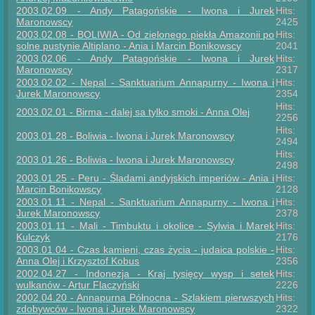
2003.02.09 - Andy Patagońskie - Iwona i Jurek
Hits:
Maronowscy
2425
2003.02.08 - BOLIWIA - Od zielonego piekła Amazonii po
Hits:
solne pustynie Altiplano - Ania i Marcin Bonikowscy
2041
2003.02.06 - Andy Patagońskie - Iwona i Jurek
Hits:
Maronowscy
2317
2003.02.02 - Nepal - Sanktuarium Annapurny - Iwona i
Hits:
Jurek Maronowscy
2354
Hits:
2003.02.01 - Birma - dalej sa tylko smoki - Anna Olej
2256
Hits:
2003.01.28 - Boliwia - Iwona i Jurek Maronowscy
2494
Hits:
2003.01.26 - Boliwia - Iwona i Jurek Maronowscy
2498
2003.01.25 - Peru - Śladami andyjskich imperiów - Ania i
Hits:
Marcin Bonikowscy
2128
2003.01.11 - Nepal - Sanktuarium Annapurny - Iwona i
Hits:
Jurek Maronowscy
2378
2003.01.11 - Mali - Timbuktu i okolice - Sylwia i Marek
Hits:
Kulczyk
2176
2003.01.04 - Czas kamieni, czas życia - judaica polskie -
Hits:
Anna Olej i Krzysztof Kobus
2356
2002.04.27 - Indonezja - Kraj tysięcy wysp i setek
Hits:
wulkanów - Artur Flaczyński
2226
2002.04.20 - Annapurna Północna - Szlakiem pierwszych
Hits:
zdobywców - Iwona i Jurek Maronowscy
2322