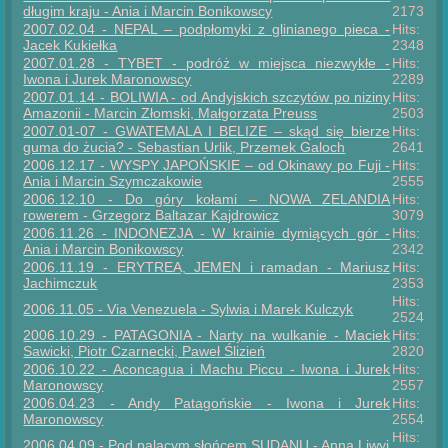
długim kraju - Ania i Marcin Bonikowscy
2173
2007.02.04 - NEPAL – podpłomyki z glinianego pieca -
Hits:
Jacek Kukiełka
2348
2007.01.28 - TYBET - podróż w miejsca niezwykłe -
Hits:
Iwona i Jurek Maronowscy
2289
2007.01.14 - BOLIWIA - od Andyjskich szczytów po niziny
Hits:
Amazonii - Marcin Złomski, Małgorzata Preuss
2503
2007.01-07 - GWATEMALA I BELIZE – skąd się bierze
Hits:
guma do żucia? - Sebastian Urlik, Przemek Galoch
2641
2006.12.17 - WYSPY JAPOŃSKIE – od Okinawy po Fuji -
Hits:
Ania i Marcin Szymczakowie
2555
2006.12.10 - Do góry kołami – NOWA ZELANDIA
Hits:
rowerem - Grzegorz Baltazar Kajdrowicz
3079
2006.11.26 - INDONEZJA - W krainie dymiących gór -
Hits:
Ania i Marcin Bonikowscy
2342
2006.11.19 - ERYTREA, JEMEN i ramadan - Mariusz
Hits:
Jachimczuk
2353
Hits:
2006.11.05 - Via Venezuela - Sylwia i Marek Kulczyk
2524
2006.10.29 - PATAGONIA - Narty na wulkanie - Maciek
Hits:
Sawicki, Piotr Czarnecki, Paweł Ślizień
2820
2006.10.22 - Aconcagua i Machu Piccu - Iwona i Jurek
Hits:
Maronowscy
2557
2006.04.23 - Andy Patagońskie - Iwona i Jurek
Hits:
Maronowscy
2554
Hits:
2006.04.09 - Pod palącym słońcem SUDANU - Anna Liwyj