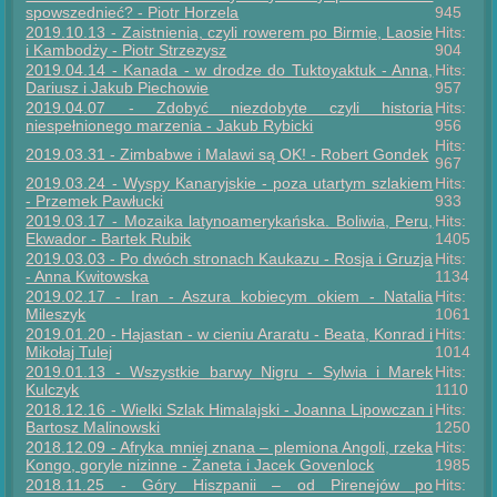
spowszednieć? - Piotr Horzela
945
2019.10.13 - Zaistnienia, czyli rowerem po Birmie, Laosie
Hits:
i Kambodży - Piotr Strzezysz
904
2019.04.14 - Kanada - w drodze do Tuktoyaktuk - Anna,
Hits:
Dariusz i Jakub Piechowie
957
2019.04.07 - Zdobyć niezdobyte czyli historia
Hits:
niespełnionego marzenia - Jakub Rybicki
956
Hits:
2019.03.31 - Zimbabwe i Malawi są OK! - Robert Gondek
967
2019.03.24 - Wyspy Kanaryjskie - poza utartym szlakiem
Hits:
- Przemek Pawłucki
933
2019.03.17 - Mozaika latynoamerykańska. Boliwia, Peru,
Hits:
Ekwador - Bartek Rubik
1405
2019.03.03 - Po dwóch stronach Kaukazu - Rosja i Gruzja
Hits:
- Anna Kwitowska
1134
2019.02.17 - Iran - Aszura kobiecym okiem - Natalia
Hits:
Mileszyk
1061
2019.01.20 - Hajastan - w cieniu Araratu - Beata, Konrad i
Hits:
Mikołaj Tulej
1014
2019.01.13 - Wszystkie barwy Nigru - Sylwia i Marek
Hits:
Kulczyk
1110
2018.12.16 - Wielki Szlak Himalajski - Joanna Lipowczan i
Hits:
Bartosz Malinowski
1250
2018.12.09 - Afryka mniej znana – plemiona Angoli, rzeka
Hits:
Kongo, goryle nizinne - Żaneta i Jacek Govenlock
1985
2018.11.25 - Góry Hiszpanii – od Pirenejów po
Hits: