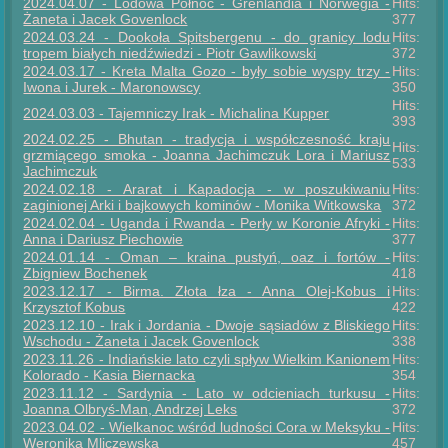
2024.04.07 - Lodowa Północ - Grenlandia i Norwegia -
Hits:
Żaneta i Jacek Govenlock
377
2024.03.24 - Dookoła Spitsbergenu - do granicy lodu
Hits:
tropem białych niedźwiedzi - Piotr Gawlikowski
372
2024.03.17 - Kreta Malta Gozo - były sobie wyspy trzy -
Hits:
Iwona i Jurek - Maronowscy
350
Hits:
2024.03.03 - Tajemniczy Irak - Michalina Kupper
393
2024.02.25 - Bhutan - tradycja i współczesność kraju
Hits:
grzmiącego smoka - Joanna Jachimczuk Lora i Mariusz
533
Jachimczuk
2024.02.18 - Ararat i Kapadocja - w poszukiwaniu
Hits:
zaginionej Arki i bajkowych kominów - Monika Witkowska
372
2024.02.04 - Uganda i Rwanda - Perły w Koronie Afryki -
Hits:
Anna i Dariusz Piechowie
377
2024.01.14 - Oman – kraina pustyń, oaz i fortów -
Hits:
Zbigniew Bochenek
418
2023.12.17 - Birma. Złota łza - Anna Olej-Kobus i
Hits:
Krzysztof Kobus
422
2023.12.10 - Irak i Jordania - Dwoje sąsiadów z Bliskiego
Hits:
Wschodu - Żaneta i Jacek Govenlock
338
2023.11.26 - Indiańskie lato czyli spływ Wielkim Kanionem
Hits:
Kolorado - Kasia Biernacka
354
2023.11.12 - Sardynia - Lato w odcieniach turkusu -
Hits:
Joanna Olbryś-Man, Andrzej Leks
372
2023.04.02 - Wielkanoc wśród ludności Cora w Meksyku -
Hits:
Weronika Mliczewska
457