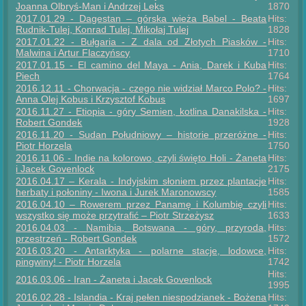
Joanna Olbryś-Man i Andrzej Leks
1870
2017.01.29 - Dagestan – górska wieża Babel - Beata
Hits:
Rudnik-Tulej, Konrad Tulej, Mikołaj Tulej
1828
2017.01.22 - Bułgaria - Z dala od Złotych Piasków -
Hits:
Malwina i Artur Flaczyńscy
1710
2017.01.15 - El camino del Maya - Ania, Darek i Kuba
Hits:
Piech
1764
2016.12.11 - Chorwacja - czego nie widział Marco Polo? -
Hits:
Anna Olej Kobus i Krzysztof Kobus
1697
2016.11.27 - Etiopia - góry Semien, kotlina Danakilska -
Hits:
Robert Gondek
1928
2016.11.20 - Sudan Południowy – historie przeróżne -
Hits:
Piotr Horzela
1750
2016.11.06 - Indie na kolorowo, czyli święto Holi - Żaneta
Hits:
i Jacek Govenlock
2175
2016.04.17 – Kerala - Indyjskim słoniem przez plantacje
Hits:
herbaty i połoniny - Iwona i Jurek Maronowscy
1585
2016.04.10 – Rowerem przez Panamę i Kolumbię czyli
Hits:
wszystko się może przytrafić – Piotr Strzeżysz
1633
2016.04.03 - Namibia, Botswana - góry, przyroda,
Hits:
przestrzeń - Robert Gondek
1572
2016.03.20 - Antarktyka - polarne stacje, lodowce,
Hits:
pingwiny! - Piotr Horzela
1742
Hits:
2016.03.06 - Iran - Żaneta i Jacek Govenlock
1995
2016.02.28 - Islandia - Kraj pełen niespodzianek - Bożena
Hits: