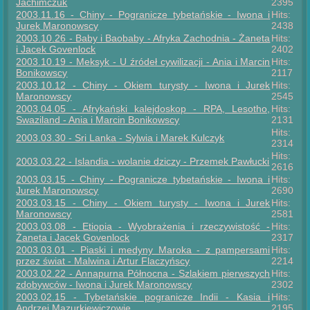
Jachimczuk
2395
2003.11.16 - Chiny - Pogranicze tybetańskie - Iwona i
Hits:
Jurek Maronowscy
2438
2003.10.26 - Baby i Baobaby - Afryka Zachodnia - Żaneta
Hits:
i Jacek Govenlock
2402
2003.10.19 - Meksyk - U źródeł cywilizacji - Ania i Marcin
Hits:
Bonikowscy
2117
2003.10.12 - Chiny - Okiem turysty - Iwona i Jurek
Hits:
Maronowscy
2545
2003.04.05 - Afrykański kalejdoskop - RPA, Lesotho,
Hits:
Swaziland - Ania i Marcin Bonikowscy
2131
Hits:
2003.03.30 - Sri Lanka - Sylwia i Marek Kulczyk
2314
Hits:
2003.03.22 - Islandia - wolanie dziczy - Przemek Pawłucki
2616
2003.03.15 - Chiny - Pogranicze tybetańskie - Iwona i
Hits:
Jurek Maronowscy
2690
2003.03.15 - Chiny - Okiem turysty - Iwona i Jurek
Hits:
Maronowscy
2581
2003.03.08 - Etiopia - Wyobrażenia i rzeczywistość -
Hits:
Żaneta i Jacek Govenlock
2317
2003.03.01 - Piaski i medyny Maroka - z pampersami
Hits:
przez świat - Malwina i Artur Flaczyńscy
2214
2003.02.22 - Annapurna Północna - Szlakiem pierwszych
Hits:
zdobywców - Iwona i Jurek Maronowscy
2302
2003.02.15 - Tybetańskie pogranicze Indii - Kasia i
Hits:
Andrzej Mazurkiewiczowie
2195