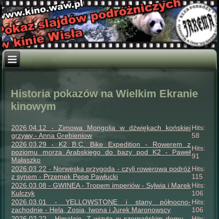
Historia pokazów na Wielkim Ekranie
kinowym
2026.04.12 - Zimowa Mongolia w dźwiękach końskiej
Hits:
grzywy - Anna Grebieniow
58
2026.03.29 - K2 B.C. Bike Expedition - Rowerem z
Hits:
poziomu morza Arabskiego do bazy pod K2 - Paweł
91
Małaszko
2026.03.22 - Norweska przygoda - czyli rowerowa podróż
Hits:
z synem - Przemek Pepe Pawłucki
115
2026.03.08 - GWINEA - Tropem imperiów - Sylwia i Marek
Hits:
Kulczyk
106
2026.03.01 - YELLOWSTONE i stany północno-
Hits:
zachodnie - Hela, Zosia, Iwona i Jurek Maronowscy
106
2026.02.22 - Himalaje. Z wizytą w szerpańskim domu. -
Hits: