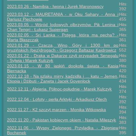
Hits:
2023.03.26 - Namibia - Iwona i Jurek Maronowscy
392
2023.03.12 - MAURETANIA - w Oku Sahary - Anna i
Hits:
Dariusz Piechowie
455
2023.03.05 - Wśród lodowych olbrzymów. Pik Lenina i
Hits:
Chan Tengri - Łukasz Supergan
365
2023.02.05 - Sri Lanka - Potęga, która ma pecha? -
Hits:
Marta Błaszczak
361
2023.01.29 - Czacza, Wino, Góry i 1300 km po
Hits:
gruzińskich (bez)drogach - Grzegorz Baltazar Kajdrowicz
552
2023.01.22 - Draka w Dakarze czyli przypadek Senegalu
Hits:
- Sylwia i Marek Kulczyk
380
2023.01.15 - W 80 jaskiń dookoła świata - Kasia
Hits:
Biernacka
420
2022.12.18 - Na szlaku mirry, kadzidła i … katu – Jemen,
Hits:
Etiopia i Dżibuti - Żaneta i Jacek Govenlock
434
Hits:
2022.12.11 - Algieria. Północ-południe - Marek Kulczyk
374
Hits:
2022.12.04 - Lofoty - perła Arktyki - Arkadiusz Olech
392
Hits:
2022.11.27 - K2 szczyt marzen - Monika Witkowska
394
Hits:
2022.11.20 - Pakistan kobiecym okiem - Natalia Mileszyk
383
2022.11.06 - Wyspy Zielonego Przylądka - Zbigniew
Hits:
Bochenek
395