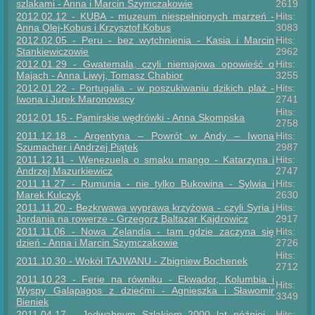
szlakami - Anna i Marcin Szymczakowie
2619
2012.02.12 - KUBA - muzeum niespełnionych marzeń -
Hits:
Anna Olej-Kobus i Krzysztof Kobus
3083
2012.02.05 - Peru - bez wytchnienia - Kasia i Marcin
Hits:
Stankiewiczowie
2962
2012.01.29 - Gwatemala, czyli niemajowa opowieść o
Hits:
Majach - Anna Liwyj, Tomasz Chabior
3255
2012.01.22 - Portugalia - w poszukiwaniu dzikich plaż -
Hits:
Iwona i Jurek Maronowscy
2741
Hits:
2012.01.15 - Pamirskie wędrówki - Anna Skompska
2758
2011.12.18 - Argentyna – Powrót w Andy – Iwona
Hits:
Szumacher i Andrzej Piątek
2987
2011.12.11 - Wenezuela o smaku mango - Katarzyna i
Hits:
Andrzej Mazurkiewicz
2747
2011.11.27 - Rumunia - nie tylko Bukowina - Sylwia i
Hits:
Marek Kulczyk
2630
2011.11.20 - Bezkrwawa wyprawa krzyżowa - czyli Syria i
Hits:
Jordania na rowerze - Grzegorz Baltazar Kajdrowicz
2917
2011.11.06 - Nowa Zelandia - tam gdzie zaczyna się
Hits:
dzień - Anna i Marcin Szymczakowie
2726
Hits:
2011.10.30 - Wokół TAJWANU - Zbigniew Bochenek
2712
2011.10.23 - Ferie na równiku - Ekwador, Kolumbia i
Hits:
Wyspy Galapagos z dziećmi - Agnieszka i Sławomir
3349
Bieniek
2011.04.17 - Jedwabnym Szlakiem 2000 lat później -
Hits: